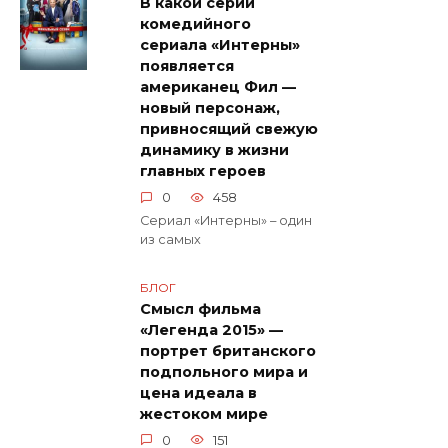
В какой серии
комедийного
сериала «Интерны»
появляется
американец Фил —
новый персонаж,
привносящий свежую
динамику в жизни
главных героев
0
458
Сериал «Интерны» – один
из самых
БЛОГ
Смысл фильма
«Легенда 2015» —
портрет британского
подпольного мира и
цена идеала в
жестоком мире
0
151