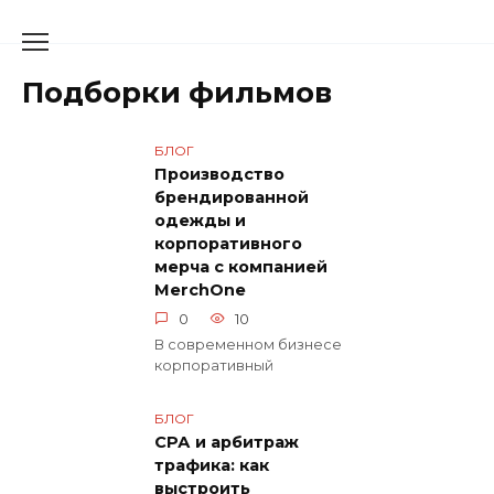
Перейти
к
содержанию
Подборки фильмов
БЛОГ
Производство
брендированной
одежды и
корпоративного
мерча с компанией
MerchOne
0
10
В современном бизнесе
корпоративный
БЛОГ
СРА и арбитраж
трафика: как
выстроить