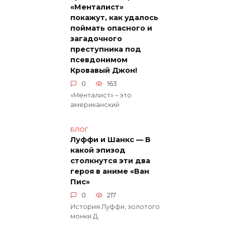
«Менталист»
покажут, как удалось
поймать опасного и
загадочного
преступника под
псевдонимом
Кровавый Джон!
0
163
«Менталист» – это
американский
БЛОГ
Луффи и Шанкс — В
какой эпизод
столкнутся эти два
героя в аниме «Ван
Пис»
0
217
История Луффи, золотого
монки Д.