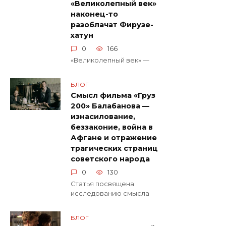
«Великолепный век»
наконец-то
разоблачат Фирузе-
хатун
0
166
«Великолепный век» —
БЛОГ
Смысл фильма «Груз
200» Балабанова —
изнасилование,
беззаконие, война в
Афгане и отражение
трагических страниц
советского народа
0
130
Статья посвящена
исследованию смысла
БЛОГ