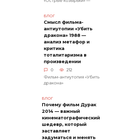
«Острые козырьки» —
БЛОГ
Смысл фильма-
антиутопии «Убить
дракона» 1988 —
анализ метафор и
критика
тоталитаризма в
произведении
0
212
Фильм-антиутопия «Убить
дракона»
БЛОГ
Почему фильм Дурак
2014 — важный
кинематографический
шедевр, который
заставляет
задуматься и менять