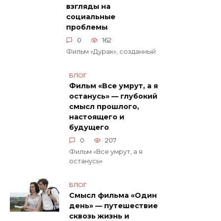
взгляды на
социальные
проблемы
0
162
Фильм «Дурак», созданный
БЛОГ
Фильм «Все умрут, а я
останусь» — глубокий
смысл прошлого,
настоящего и
будущего
0
207
Фильм «Все умрут, а я
останусь»
БЛОГ
Смысл фильма «Один
день» — путешествие
сквозь жизнь и